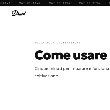
A
VAI
COLTIVA
VAI
COLTIVA
VAI
COLTIVA
VAI
CO
GUIDA ALLA COLTIVAZIONE
Come usare 
Cinque minuti per imparare e funziona
coltivazione.