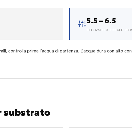
5.5 – 6.5
INTERVALLO IDEALE PE
lli, controlla prima l’acqua di partenza. L’acqua dura con alto co
r substrato