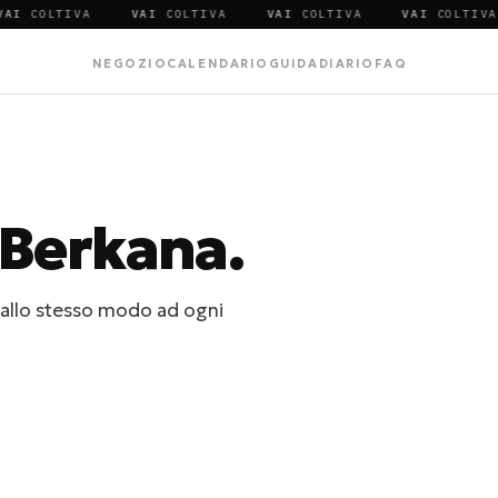
LTIVA
VAI
COLTIVA
VAI
COLTIVA
VAI
COLTIVA
NEGOZIO
CALENDARIO
GUIDA
DIARIO
FAQ
Berkana.
 allo stesso modo ad ogni